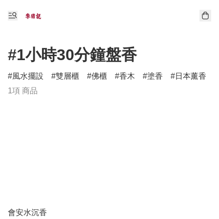
#1小時30分鐘盤香
風水擺設
雙層櫃
佛櫃
香木
塗香
日本薰香
1項 商品
會安水沉香