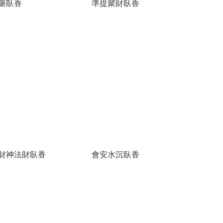
藥臥香
準提聚財臥香
財神法財臥香
會安水沉臥香