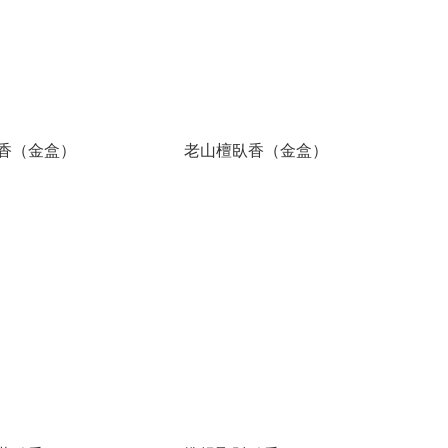
香（金盒）
老山檀臥香（金盒）