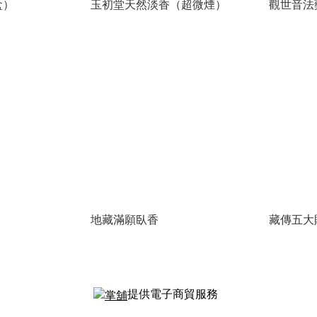
盒）
玉初堂天然淡香（超微煙）
觀世音法
地藏滿願臥香
藏傳五大
提供電子商貿服務