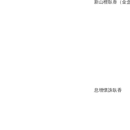
新山檀臥香（金
息增懷誅臥香