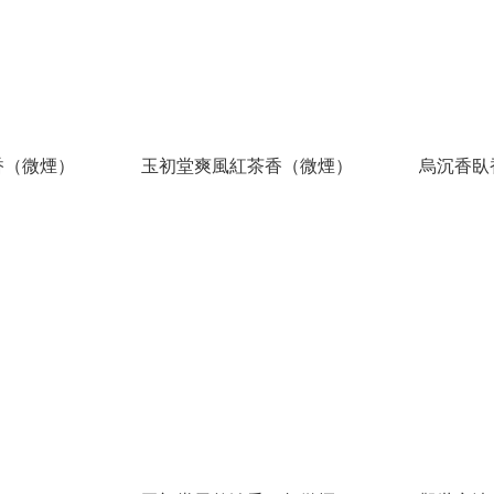
香（微煙）
玉初堂爽風紅茶香（微煙）
烏沉香臥