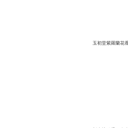
玉初堂紫羅蘭花