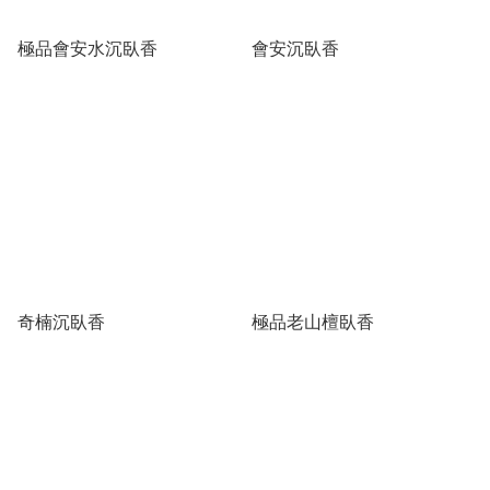
極品會安水沉臥香
會安沉臥香
奇楠沉臥香
極品老山檀臥香