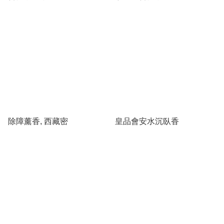
除障薰香, 西藏密
皇品會安水沉臥香