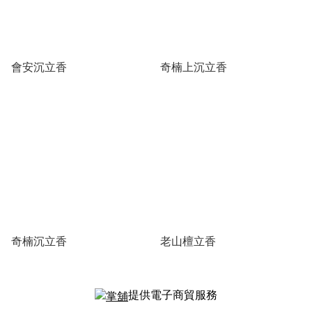
會安沉立香
奇楠上沉立香
奇楠沉立香
老山檀立香
提供電子商貿服務