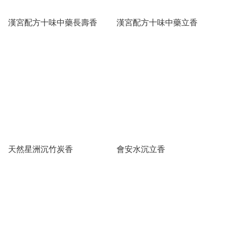
漢宮配方十味中藥長壽香
漢宮配方十味中藥立香
天然星洲沉竹炭香
會安水沉立香