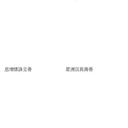
息增懷誅立香
星洲沉長壽香