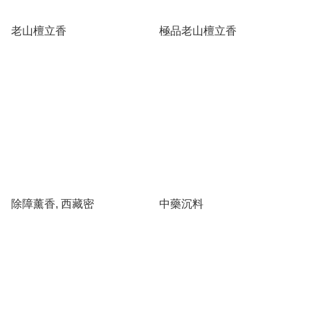
老山檀立香
極品老山檀立香
除障薰香, 西藏密
中藥沉料