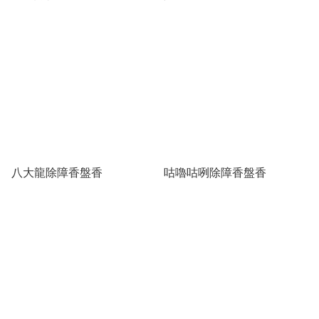
八大龍除障香盤香
咕嚕咕咧除障香盤香