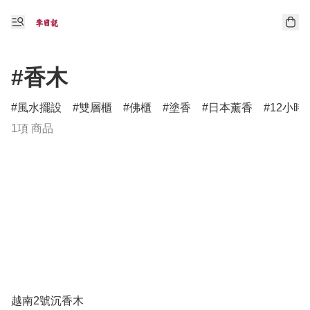
#香木
風水擺設
雙層櫃
佛櫃
塗香
日本薰香
12小時
1項 商品
越南2號沉香木