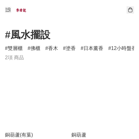
#風水擺設
雙層櫃
佛櫃
香木
塗香
日本薰香
12小時盤香
2項 商品
銅葫蘆(有葉)
銅葫蘆