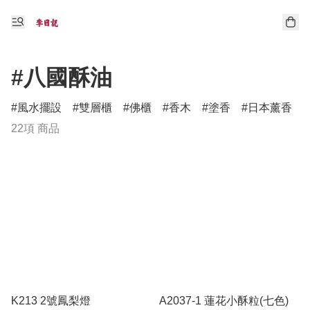
#八國酥油
風水擺設
雙層櫃
佛櫃
香木
塗香
日本薰香
22項 商品
K213 2號鳳梨燈
A2037-1 蓮花小酥粒(七色)