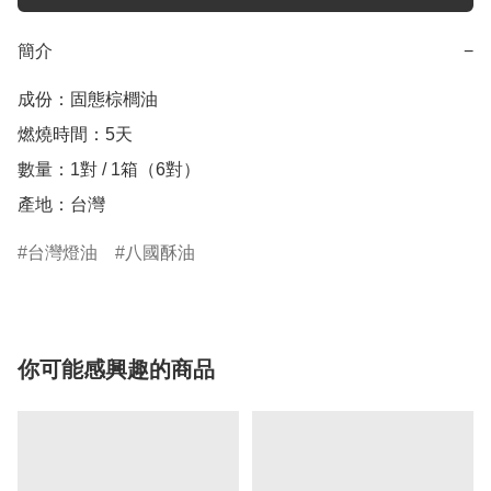
簡介
−
成份：固態棕櫚油

燃燒時間：5天

數量：1對 / 1箱（6對） 

產地：台灣
台灣燈油
八國酥油
你可能感興趣的商品