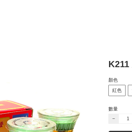
K21
顏色
紅色
數量
−