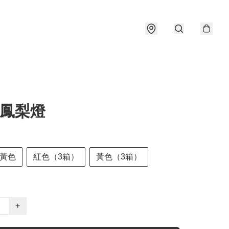
1 鳳梨燈
黃色
紅色（3箱）
黃色（3箱）
+