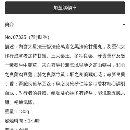
加至購物車
簡介
−
No. 07325（7吋臥香） 

描述：內含大量法王修法億萬遍之黑法藥甘露丸，及歷代大
修行成就者加持甘露、三大藥王、多種良藥、珍貴藥材及數
十種養生中藥草、來自喜馬拉雅雪域聖地之高山藥材，和心
之良藥肉豆蔻；肺之良藥竹黃；肝之良藥藏紅花；命脈良藥
丁香；腎臟良藥草豆蔻；脾之良藥砂仁等多種香材精心調製
而成，對行者的身體、氣脈及心神多有裨益，能滋潤五臟六
腑、暢通氣脈。

重量：130g 

燃燒時間：1小時
