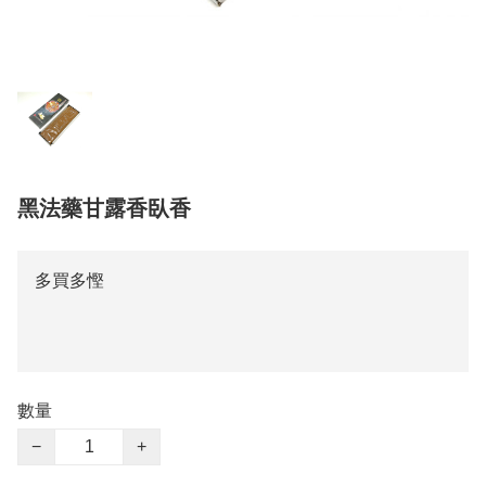
黑法藥甘露香臥香
多買多慳
數量
−
+