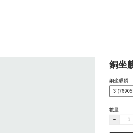
銅坐
銅坐麒麟
3"(76905
數量
−