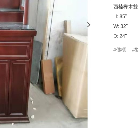
西楠樺木雙
H: 85"

W: 32"

佛櫃