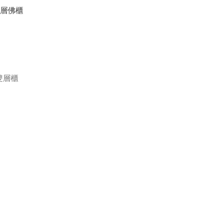
層佛櫃

雙層櫃