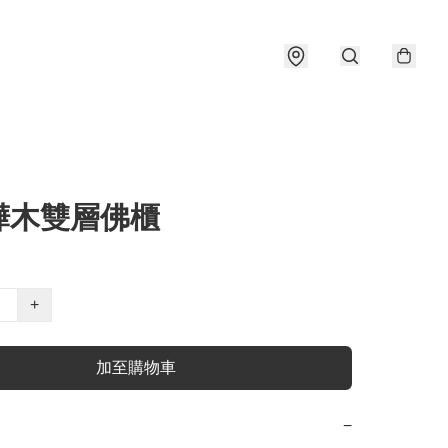
樺木雙層佛櫃
+
加至購物車
−