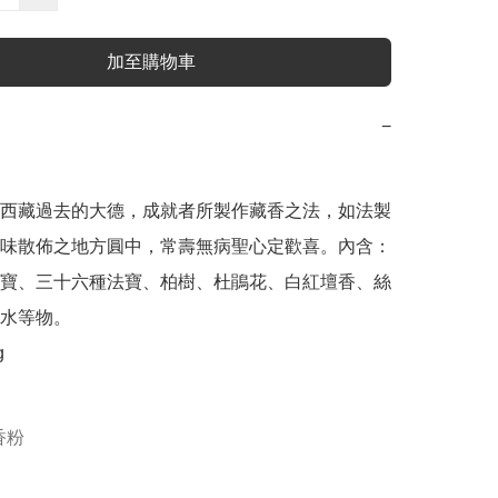
加至購物車
−
西藏過去的大德，成就者所製作藏香之法，如法製
味散佈之地方圓中，常壽無病聖心定歡喜。內含：
寶、三十六種法寶、柏樹、杜鵑花、白紅壇香、絲
水等物。



香粉