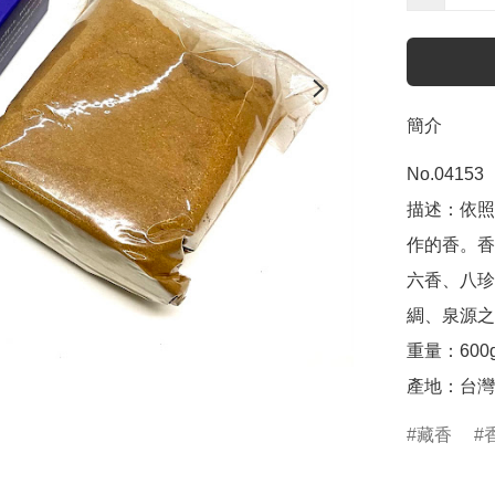
簡介
No.04153

描述：依照
作的香。香
六香、八珍
綢、泉源之
重量：600g
產地：台灣
藏香