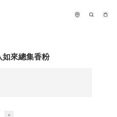
八如來總集香粉
+