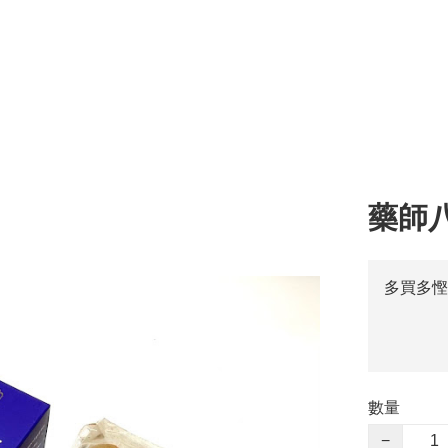
藥師
多買多慳
數量
−