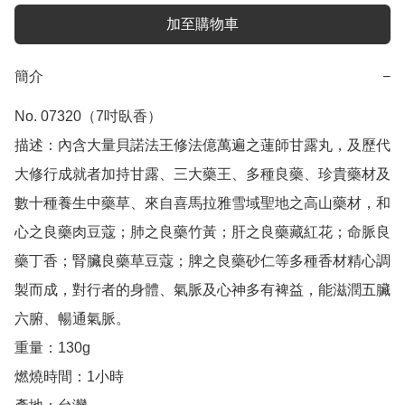
加至購物車
簡介
−
No. 07320（7吋臥香） 

描述：內含大量貝諾法王修法億萬遍之蓮師甘露丸，及歷代
大修行成就者加持甘露、三大藥王、多種良藥、珍貴藥材及
數十種養生中藥草、來自喜馬拉雅雪域聖地之高山藥材，和
心之良藥肉豆蔻；肺之良藥竹黃；肝之良藥藏紅花；命脈良
藥丁香；腎臟良藥草豆蔻；脾之良藥砂仁等多種香材精心調
製而成，對行者的身體、氣脈及心神多有裨益，能滋潤五臟
六腑、暢通氣脈。

重量：130g 

燃燒時間：1小時
