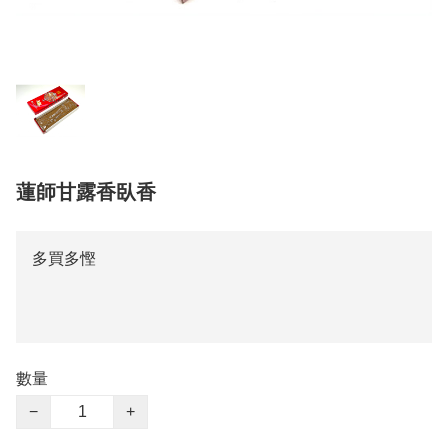
蓮師甘露香臥香
多買多慳
數量
−
+