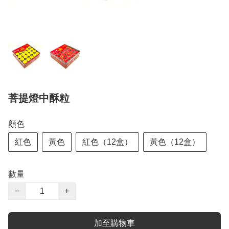
菩提燈中酥粒
顏色
紅色
黃色
紅色（12盒）
黃色（12盒）
數量
−
+
加至購物車