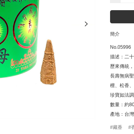
簡介
No.05996

描述：二十
歷來傳統，
長壽無病聖
檀、松香、
珍寶如法調
數量：約80
產地：台灣
藏香