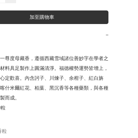
加至購物車
−
一尊度母藏香，遵循西藏雪域諸位善妙字在學者之
材料具足製作上圓滿清淨。福德權勢運勢皆增上，
心定歡喜。內含訶子、川煉子、余柑子、紅白旃
喀什米爾紅花、柏葉、黑沉香等各種藥類，與各種
製而成。

粒

香粒