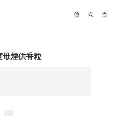
度母煙供香粒
+