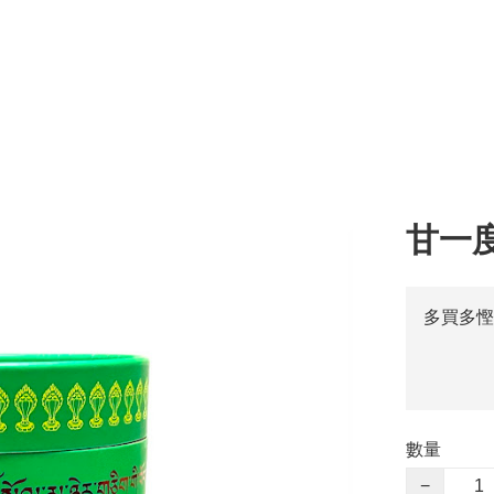
甘一
多買多慳
數量
−