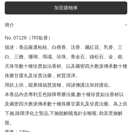
加至購物車
簡介
−
No. 07129（7吋臥香） 

描述：香品嚴選柏枝、白檀香、沈香、藏紅花、乳香、三
白、三糖、珊瑚、瑪瑙、珍珠、青金石、綠松石、金、銀、
天珠等數十種珍貴如法香材。以及藏密四大教派傳承數十種
殊勝甘露丸及珍貴法藥，材質清淨。

用於上供，能累積福慧資糧，得諸佛護法加持護佑。

本香品內含專利五色除障尊勝法藥,數十種珍貴如法香材以
及藏密四大教派傳承數十種殊勝甘露丸及珍貴法藥。為上供
下施,除障淨化之聖品,下施能解餓鬼針尖喉嚨, 助其受施解
脫。
