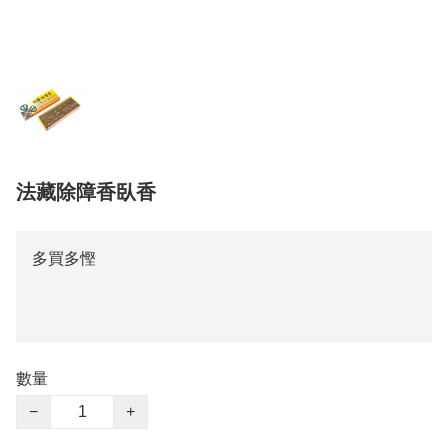
法藏除障香臥香
多買多慳
數量
−
+