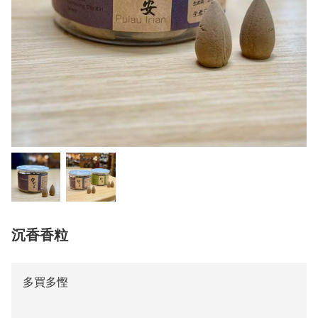
沉香香粒
多買多慳