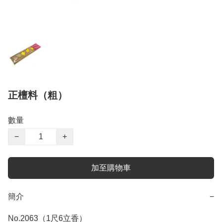
正檀料（粗）
數量
−
+
加至購物車
簡介
−
No.2063（1尺6立香）
