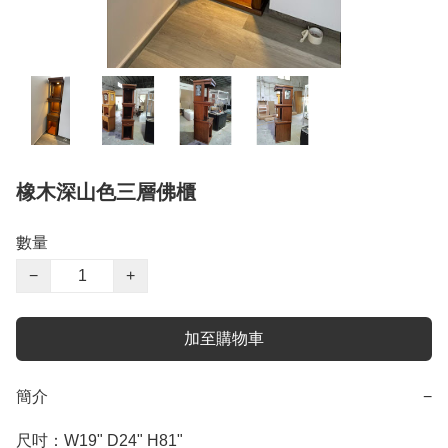
橡木深山色三層佛櫃
數量
−
+
加至購物車
簡介
−
尺吋：W19" D24" H81"
