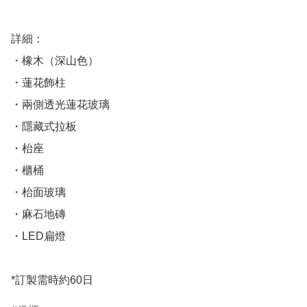
詳細：

・橡木（深山色）

・蓮花飾柱

・兩側透光蓮花玻璃

・隱藏式拉板

・枱座

・櫃桶

・枱面玻璃

・麻石地磚

・LED扁燈

*訂製需時約60日