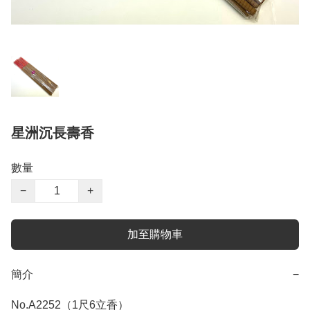
星洲沉長壽香
數量
−
+
加至購物車
簡介
−
No.A2252（1尺6立香） 
