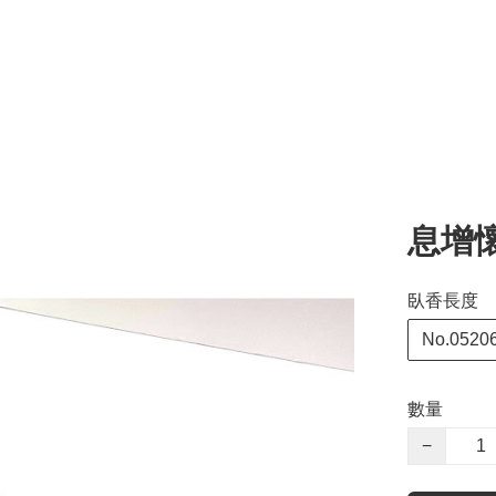
息增
臥香長度
No.052
數量
−