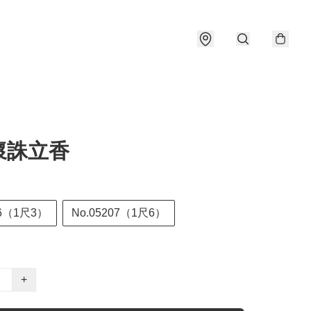
懷誅立香
06（1尺3）
No.05207（1尺6）
+