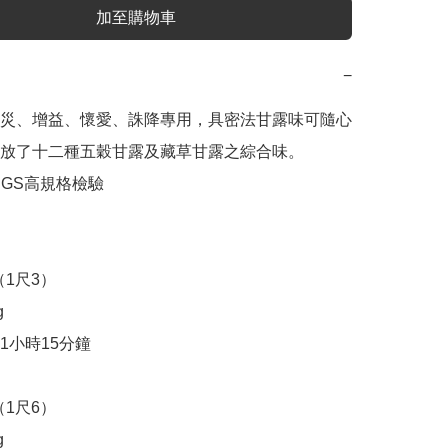
加至購物車
−
災、增益、懷愛、誅降專用，具密法甘露味可隨心
放了十二種五穀甘露及藏草甘露之綜合味。

GS高規格檢驗

（1尺3）



小時15分鐘

（1尺6） 


