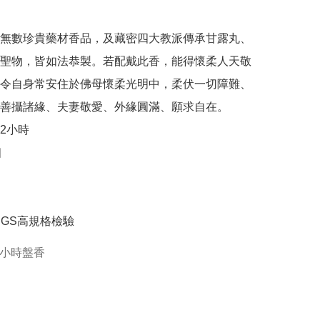
無數珍貴藥材香品，及藏密四大教派傳承甘露丸、
聖物，皆如法恭製。若配戴此香，能得懷柔人天敬
令自身常安住於佛母懷柔光明中，柔伏一切障難、
善攝諸緣、夫妻敬愛、外緣圓滿、願求自在。

2小時



SGS高規格檢驗
2小時盤香