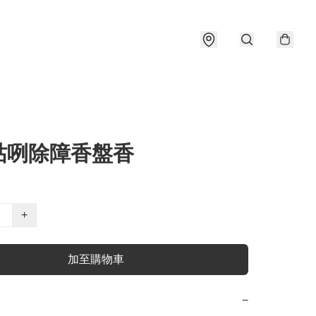
咕咧除障香盤香
+
加至購物車
−