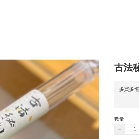
古法秘
多買多慳
數量
−