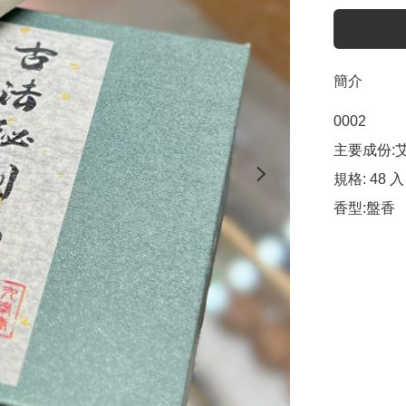
簡介
0002

主要成份:艾
規格: 48 入

香型:盤香