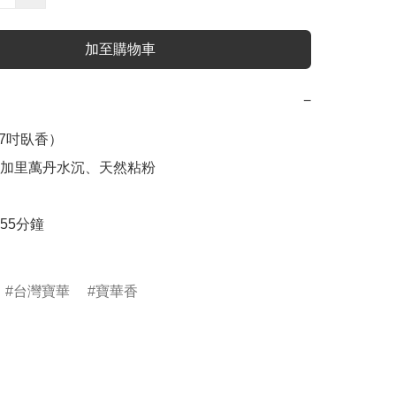
加至購物車
−
（7吋臥香） 

加里萬丹水沉、天然粘粉

5分鐘

台灣寶華
寶華香