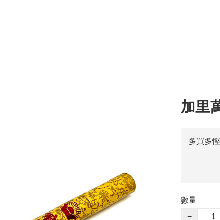
加里
多買多慳
數量
−