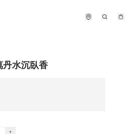
萬丹水沉臥香
+