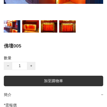
佛壇005
數量
−
+
加至購物車
簡介
−
*需報價
